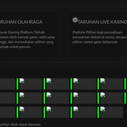
ARUHAN OLAHRAGA
TARUHAN LIVE KASIN
book Gaming Platform Terbaik
Platform Pilihan bagi perusahaan-
rkan lebih banyak game, odds yang
perusahaan terbaik di dunia, dengan
tinggi, dan menyediakan pilihan yang
pilihan variasi game terbanyak
banyak untuk pemain.
arikan tidak dapat diproses