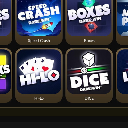
Speed Crash
Boxes
Hi-Lo
DICE