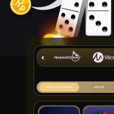
SEMUA PERMAINAN
ARCADE