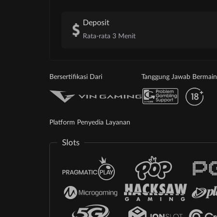
Deposit
Rata-rata 3 Menit
Bersertifikasi Dari
Tanggung Jawab Bermain
Platform Penyedia Layanan
Slots