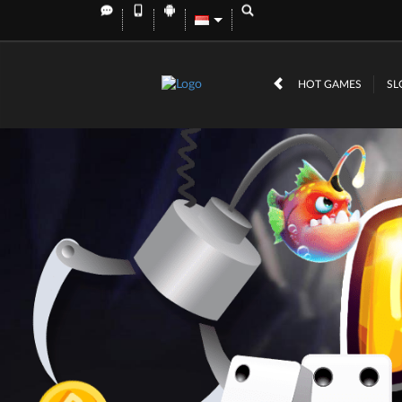
HOT GAMES
SL