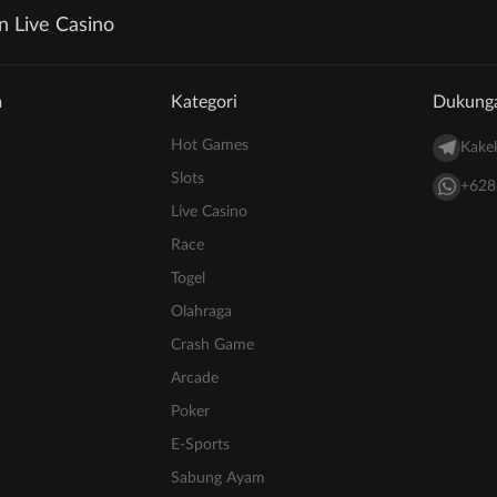
n Live Casino
m
Kategori
Dukung
Hot Games
Kakek
Slots
+628
Live Casino
Race
Togel
Olahraga
Crash Game
Arcade
Poker
E-Sports
Sabung Ayam