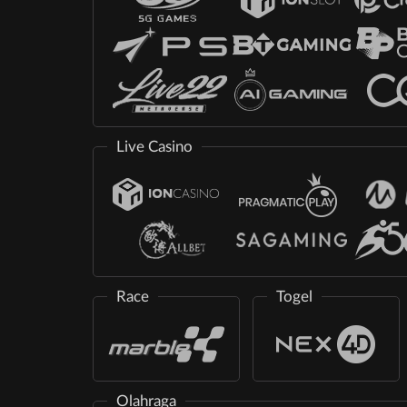
Live Casino
Race
Togel
Olahraga