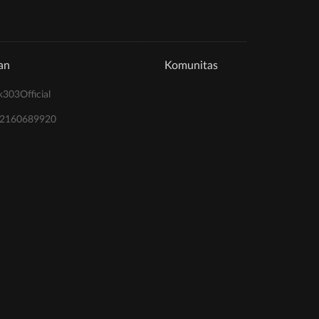
an
Komunitas
303Official
2160689920