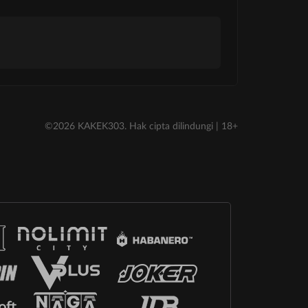
©2026 KAKEK303. Hak cipta dilindungi | 18+